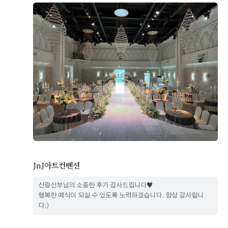
이*수, 이*름
2026-02-22
376명 읽음
JnJ아트컨벤션
6층 단독홀 보고 너무 예뻐서 바로 계약했어요 통창에서 햇
신랑신부님의 소중한 후기 감사드립니다♥
살이 내리쬐어서 진짜 예뻐요 밝고 화사한 분위기 에요 상
행복한 예식이 되실 수 있도록 노력하겠습니다. 항상 감사합니
담자분도 너무 친절하셔서 너무 좋았어요 밥도 평택에서
다:)
제일 맛있다고 소문난데라 걱정없구요