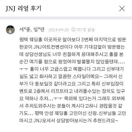
JNJ 리얼 후기
서*종, 임*란
2024-09-20
757명 읽음
이벤트 · 프로모션
JnJ 리얼후기
JnJ 소식
평택 웨딩홀 이곳저곳 알아보다 3번째 마지막으로 방문
한곳이 JNJ아트컨벤션이다 아무 기대감없이 방문했는
데 상담선생님도 너무 친절하게 응대해주시고 홀을 본
JnJ
리얼 후기
순간 여기를 첨으로 왔었어야 발품팔지 않았을텐데....
ㅜㅜ 홀이 너무 고급스럽고 예쁩니다 그리고 신부대기
JnJ
Real Review
실도 넓고 화사하고 깔끔한 스타일이예요~ 그래서 신
부가 더 돋보일것 같더라고요 그리고 특히 신부입장이
벤트로 2층에서 리프트타고 내려올수있는 장치도 있구
JnJ아트컨벤션 고객님들께서
요 딱하나 주차...ㅜㅜ 옥외에 있다는거 그래두 외부에
직접 작성해주신 소중한 후기입니다.
서 주차도와주시는 분들이 계시다고하니 괜찮을것 같
기도... 평택 안성 웨딩홀 고민이신 신랑.신부님들 고민
마시고 JNJ오셔서 상담받아보시는거 추천드려요~
리얼 후기 쓰기